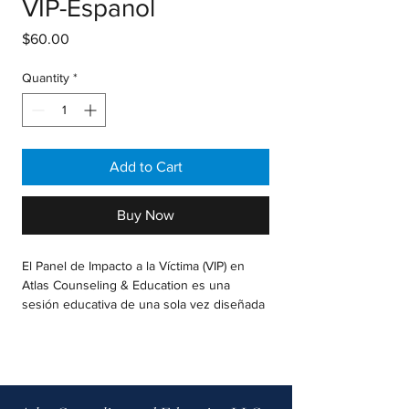
VIP-Espanol
Price
$60.00
Quantity
*
Add to Cart
Buy Now
El Panel de Impacto a la Víctima (VIP) en
Atlas Counseling & Education es una
sesión educativa de una sola vez diseñada
para ayudar a los participantes a
comprender las consecuencias reales de
conducir bajo los efectos del alcohol o
drogas. Este curso promueve la
responsabilidad, decisiones más seguras y